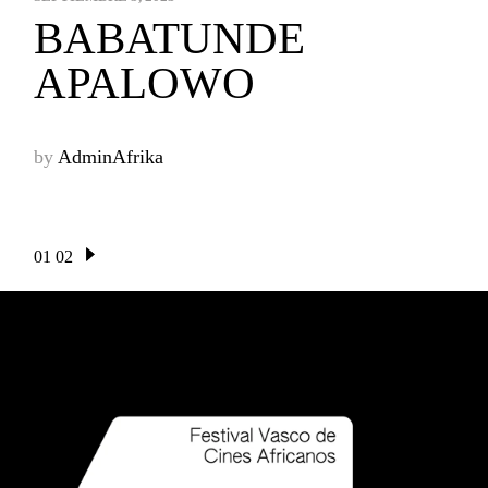
BABATUNDE
APALOWO
by
AdminAfrika
01
02