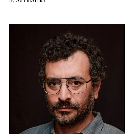
by
AdminAfrika