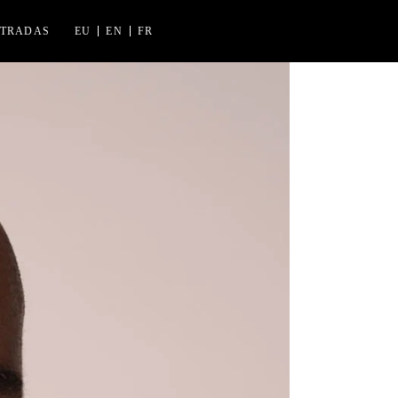
NTRADAS
EU
EN
FR
NES FLORIDA
K IZASKUN ARRUE KULTURGUNEA