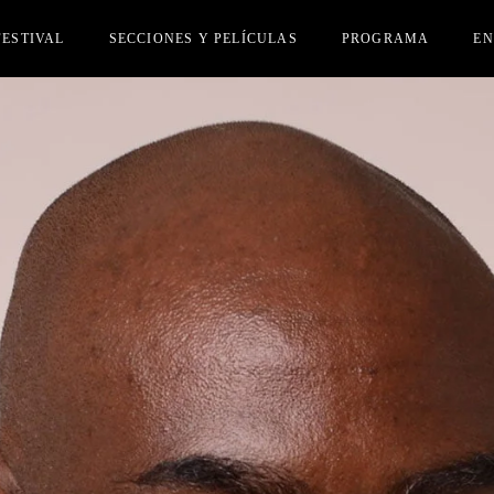
FESTIVAL
SECCIONES Y PELÍCULAS
PROGRAMA
E
ADO
SECCIÓN OFICIAL
CI
CRIPCIÓN PELÍCULAS
ACTIVIDADES PARALELAS
IA
SONAS INVITADAS
EDITACIONES
MIOS
TE AMIGUI
NSA
AS EDICIONES