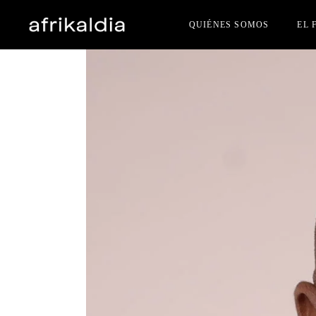
QUIÉNES SOMOS
EL 
JUR
INS
PER
ACR
PRE
HAZ
PRE
OTR