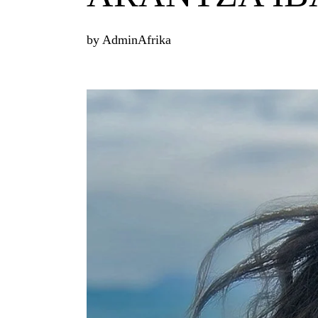
by
AdminAfrika