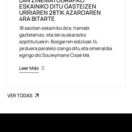
LAN ZINEMATOGRAFIKO
ESKAINIKO DITU GASTEIZEN
URRIAREN 28TIK AZAROAREN
4RA BITARTE
18 saiotan eskainiko dira; hamabi
gaztelaniaz, eta sei euskarazko
azpitituluekin Bosgarren edizioak 14
jarduera paralelo izango ditu eta omenaldia
egingo dio Souleymane Cissé Ma
Leer Más
VER TODAS