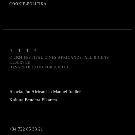
COOKIE-POLITIKA
© 2024
FESTIVAL CINES AFRICANOS
, ALL RIGHTS
RESERVED
DESARROLLADO POR
K3CODE
Asociación Africanista Manuel Iradier
Kultura Bendera Elkartea
+34 722 85 33 21