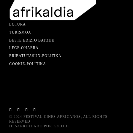
LOTURA
TURISMOA
BESTE EDIZIO BATZUK
LEGE-OHARRA
PRIBATUTASUN-POLITIKA
COOKIE-POLITIKA
© 2024
FESTIVAL CINES AFRICANOS
, ALL RIGHTS
RESERVED
DESARROLLADO POR
K3CODE