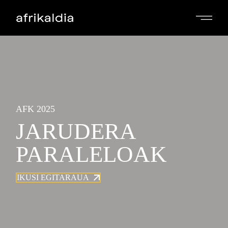
AFK 2025
JARUDERA
PARALELOAK
IKUSI EGITARAUA