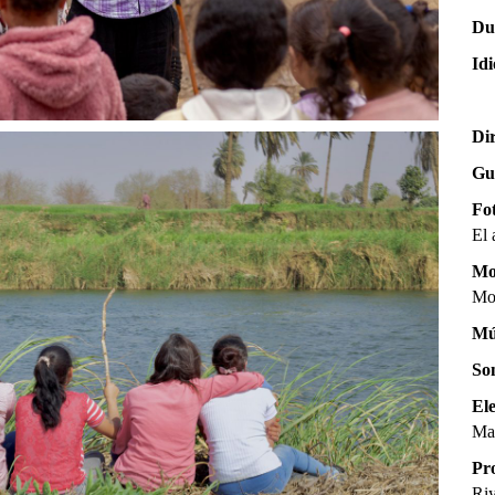
Du
Id
Di
Gu
Fo
El 
Mo
Mo
Mú
So
El
Ma
Pr
Ri