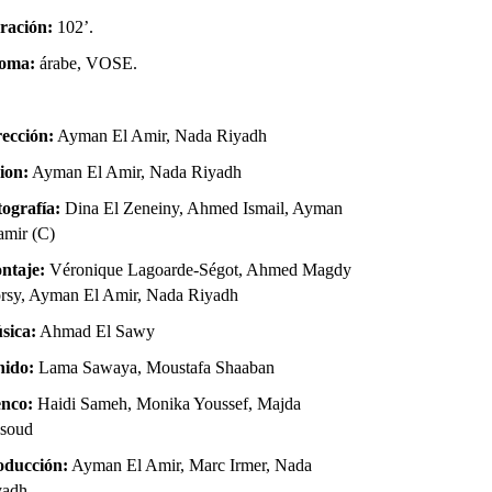
ración:
102’.
ioma:
árabe, VOSE.
rección:
Ayman El Amir, Nada Riyadh
ion:
Ayman El Amir, Nada Riyadh
tografía:
Dina El Zeneiny, Ahmed Ismail, Ayman
amir (C)
ntaje:
Véronique Lagoarde-Ségot, Ahmed Magdy
rsy, Ayman El Amir, Nada Riyadh
sica:
Ahmad El Sawy
nido:
Lama Sawaya, Moustafa Shaaban
enco:
Haidi Sameh, Monika Youssef, Majda
soud
oducción:
Ayman El Amir, Marc Irmer, Nada
yadh