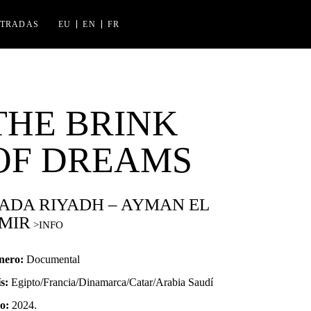
NTRADAS
EU
EN
FR
NES FLORIDA
K IZASKUN ARRUE KULTURGUNEA
THE BRINK
OF DREAMS
ADA RIYADH – AYMAN EL
MIR
nero:
Documental
s:
Egipto/Francia/Dinamarca/Catar/Arabia Saudí
o:
2024.