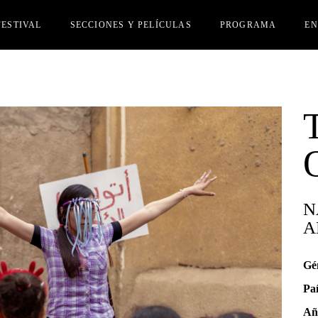
FESTIVAL
SECCIONES Y PELÍCULAS
PROGRAMA
E
ADO
SECCIÓN OFICIAL
CI
CRIPCIÓN PELÍCULAS
ACTIVIDADES PARALELAS
IA
SONAS INVITADAS
EDITACIONES
MIOS
TE AMIGUI
N
NSA
A
AS EDICIONES
Gé
Paí
Añ