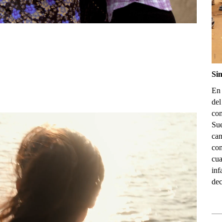
Si
En 
del
com
Sue
can
con
cua
inf
dec