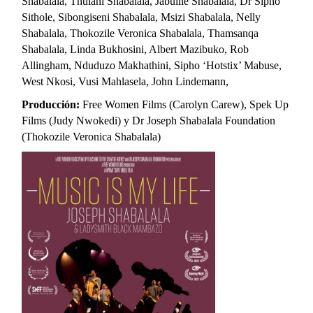
Shabalala, Thulani Shabalala, Jabulile Shabalala, Dr Sipho
Sithole, Sibongiseni Shabalala, Msizi Shabalala, Nelly
Shabalala, Thokozile Veronica Shabalala, Thamsanqa
Shabalala, Linda Bukhosini, Albert Mazibuko, Rob
Allingham, Nduduzo Makhathini, Sipho ‘Hotstix’ Mabuse,
West Nkosi, Vusi Mahlasela, John Lindemann,
Producción:
Free Women Films (
Carolyn Carew), Spek Up
Films (Judy Nwokedi) y Dr Joseph Shabalala Foundation
(Thokozile Veronica Shabalala)