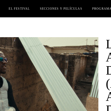
EL FESTIVAL
SECCIONES Y PELÍCULAS
PROGRAM
JURADO
SECCIÓN OFICIAL
INSCRIPCIÓN PELÍCULAS
ACTIVIDADES PARALELAS
PERSONAS INVITADAS
ACREDITACIONES
PREMIOS
HAZTE AMIGUI
PRENSA
OTRAS EDICIONES