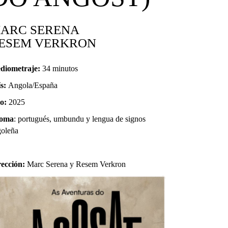
ARC SERENA
ESEM VERKRON
diometraje:
34 minutos
ís:
Angola/España
o:
2025
ioma
: portugués, umbundu y lengua de signos
goleña
rección:
Marc Serena y Resem Verkron