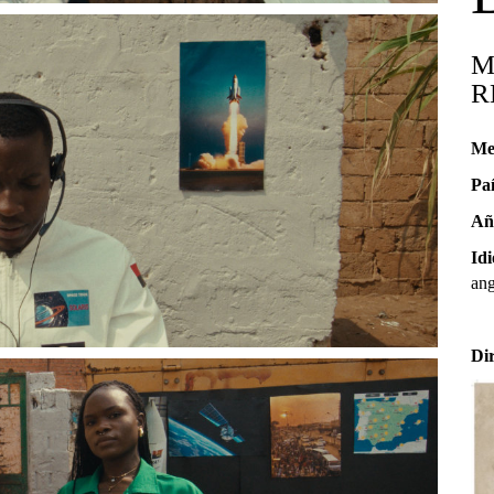
M
R
Me
Pa
Añ
Id
an
Di