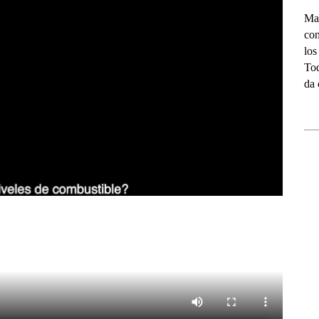
Man
con
los
Tod
da 