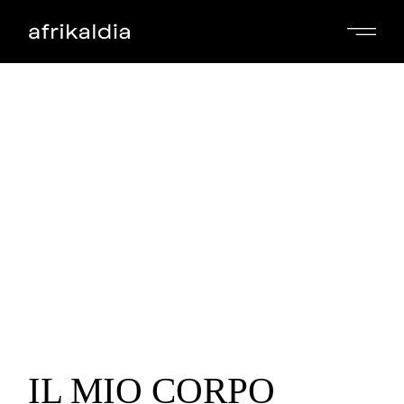
Skip
to
the
content
IL MIO CORPO