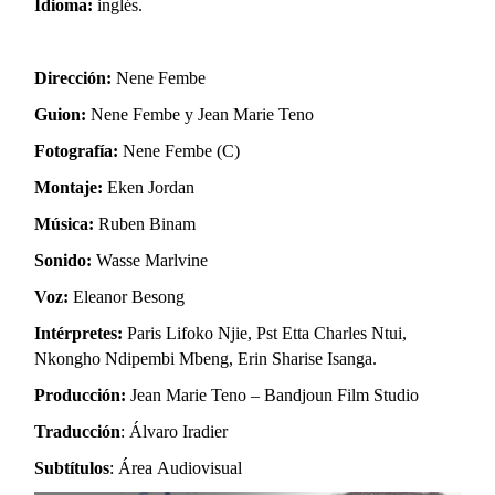
Idioma:
inglés.
Dirección:
Nene Fembe
Guion:
Nene Fembe y Jean Marie Teno
Fotografía:
Nene Fembe (C)
Montaje:
Eken Jordan
Música:
Ruben Binam
Sonido:
Wasse Marlvine
Voz:
Eleanor Besong
Intérpretes:
Paris Lifoko Njie, Pst Etta Charles Ntui,
Nkongho Ndipembi Mbeng, Erin Sharise Isanga.
Producción:
Jean Marie Teno – Bandjoun Film Studio
Traducción
: Álvaro Iradier
Subtítulos
: Área Audiovisual