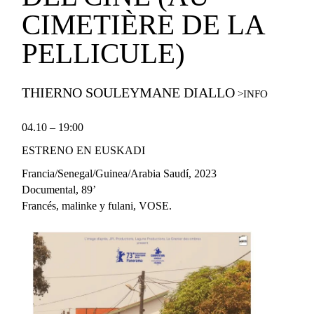
CIMETIÈRE DE LA
PELLICULE)
T
HI
E
RNO
S
OULEY
M
ANE
D
I
ALLO
04.10 – 19:00
ESTRENO EN EUSKADI
Francia/Senegal/Guinea/Arabia Saudí
, 2023
Documental, 89’
Francés
, malinke y fulani, VOSE.