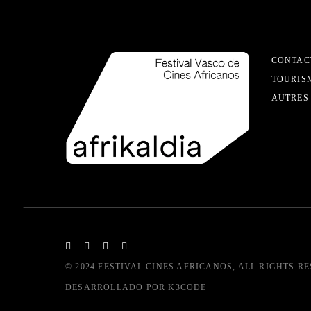
CONTAC
TOURIS
AUTRES
© 2024
FESTIVAL CINES AFRICANOS
, ALL RIGHTS R
DESARROLLADO POR
K3CODE