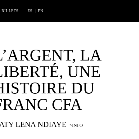
BILLETS
ES
EN
CINES FLORIDA
IAK IZASKUN ARRUE KULTURGUNEA
L’ARGENT, LA
LIBERTÉ, UNE
HISTOIRE DU
FRANC CFA
ATY LEN
A
NDIA
YE