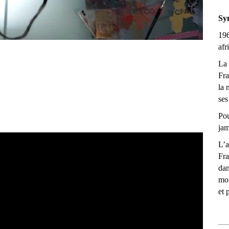
Sy
196
afr
La 
Fra
la 
ses
Pou
jam
L’a
Fra
dan
mon
et 