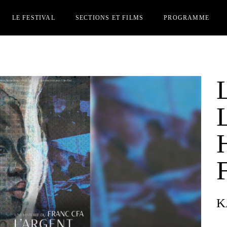
LE FESTIVAL
SECTIONS ET FILMS
PROGRAMME
JURY
SECTION OFFICIELLES
INSCRIPTION FILMS
SECTION PARALLÈLE
PERSONNES INVITÉES
ACCRÉDITATIONS
PRIX
REJOIGNEZ-NOUS
AUTRES ÉDITIONS
K