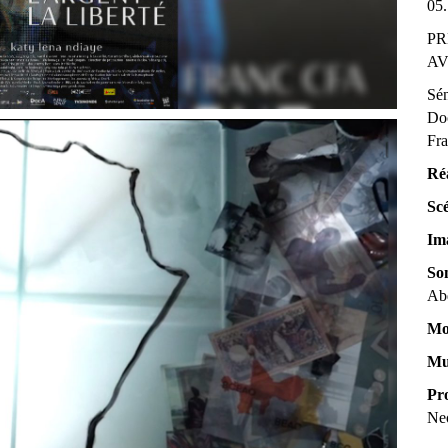
05.
PR
AV
Sé
Do
Fr
Réa
Sc
Im
So
Ab
Mo
Mu
Pr
Ne