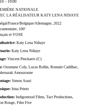
10 – 19:00
EMIÈRE NATIONALE
EC LA RÉALISATEUR KATY LENA NDIAYE
négal/France/Belgique/Allemagne
, 2022
cumentaire
, 100
’
ançais et VOSE
lisatrice:
Katy Lena Ndiaye
énario:
Katy Lena Ndiaye
age:
Vincent Pinckaers (C)
n:
Ousmane Coly, Lucas Rollin, Romain Cadilhac,
derrazak Amouzoune
ntage:
Simon Arazi
sique:
Irina Prieto
oduction:
Indigomood Films,
Tact Productions,
on Rouge, Film Five