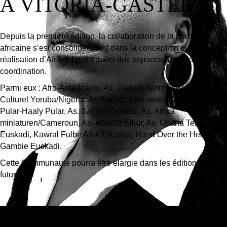
À VITORIA-GASTEIZ
Depuis la première édition, la collaboration de la diaspora
africaine s’est consolidée, tant dans la conception que dans la
réalisation d’Afrikaldia, à travers des espaces de travail et de
coordination.
Parmi eux : Afro-Américains, As. Djekafo femmes/Mali, As.
Culturel Yoruba/Nigeria, As. Union et Soutien de l’orateur
Pular-Haaly Pular, As. Sahara-Gasteiz, As. Afrika
miniaturen/Cameroun, As. Mboolo Elkar, As. Ghana Telimele-
Euskadi, Kawral Fulbe Afrik Elkartea, Hand Over the Heart,
Gambie Euskadi.
Cette Communauté pourra être élargie dans les éditions
futures.