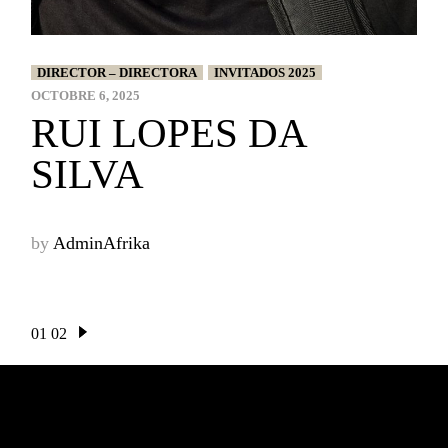
DIRECTOR – DIRECTORA
INVITADOS 2025
OCTOBRE 6, 2025
RUI LOPES DA
SILVA
by
AdminAfrika
PAGINATION
01
02
DES
PUBLICATIONS