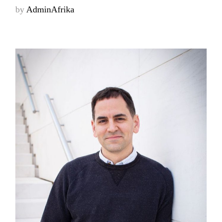
by
AdminAfrika