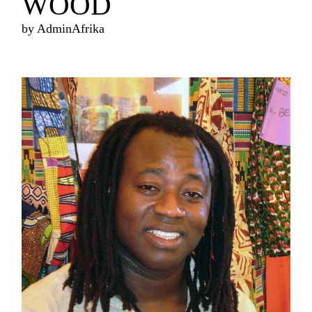
WOOD
by
AdminAfrika