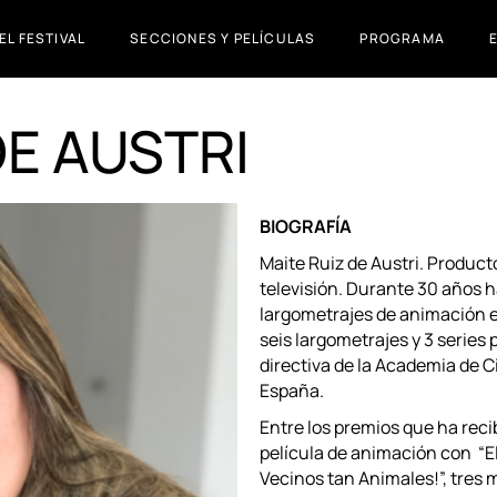
EL FESTIVAL
SECCIONES Y PELÍCULAS
PROGRAMA
DE AUSTRI
JURADO
SECCIÓN OFICIAL
INSCRIPCIÓN PELÍCULAS
ACTIVIDADES PARALELAS
PERSONAS INVITADAS
BIOGRAFÍA
ACREDITACIONES
Maite Ruiz de Austri. Producto
PREMIOS
televisión. Durante 30 años h
HAZTE AMIGUI
largometrajes de animación e
seis largometrajes y 3 series 
PRENSA
directiva de la Academia de 
OTRAS EDICIONES
España.
Entre los premios que ha reci
película de animación con “El
Vecinos tan Animales!”, tres 