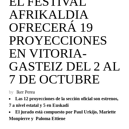
EL FESTIVAL
AFRIKALDIA
OFRECERÁ 19
PROYECCIONES
EN VITORIA-
GASTEIZ DEL 2 AL
7 DE OCTUBRE
by
Iker Perea
Las 12 proyecciones de la sección oficial son estrenos,
7 a nivel estatal y 5 en Euskadi
El jurado está compuesto por Paul Urkijo, Mariette
Monpierre y
Paloma Ettiene