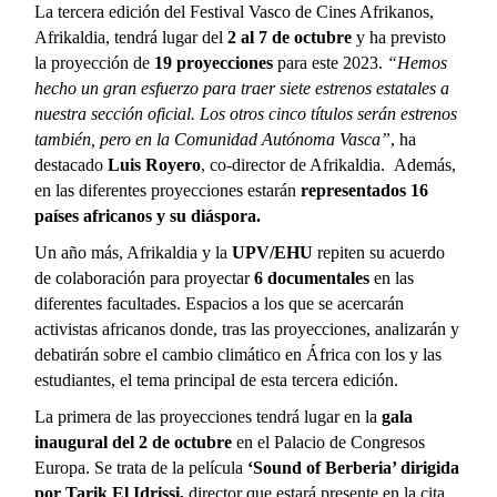
La tercera edición del Festival Vasco de Cines Afrikanos,
Afrikaldia, tendrá lugar del
2 al 7 de octubre
y ha previsto
la proyección de
19 proyecciones
para este 2023.
“Hemos
hecho un gran esfuerzo para traer siete estrenos estatales a
nuestra sección oficial. Los otros cinco títulos serán estrenos
también, pero en la Comunidad Autónoma Vasca”
, ha
destacado
Luis Royero
, co-director de Afrikaldia.
Además,
en las diferentes proyecciones estarán
representados 16
países africanos y su diáspora.
Un año más, Afrikaldia y la
UPV/EHU
repiten su acuerdo
de colaboración para proyectar
6 documentales
en las
diferentes facultades. Espacios a los que se acercarán
activistas africanos donde, tras las proyecciones, analizarán y
debatirán sobre el cambio climático en África con los y las
estudiantes, el tema principal de esta tercera edición.
La primera de las proyecciones tendrá lugar en la
gala
inaugural del 2 de octubre
en el Palacio de Congresos
Europa. Se trata de la película
‘Sound of Berberia’ dirigida
por Tarik El Idrissi,
director que estará presente en la cita