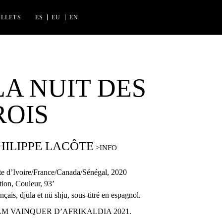
ILLETS
ES
EU
EN
INES FLORIDA
AK IZASKUN ARRUE KULTURGUNEA
LA NUIT DES
ROIS
HILIPPE LACÔTE
e d’Ivoire/France/Canada/Sénégal, 2020
tion, Couleur, 93’
nçais, djula et nü shju, sous-titré en espagnol.
LM VAINQUER D’AFRIKALDIA 2021.