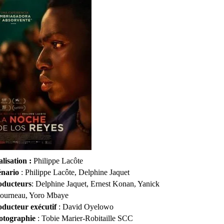
lisation :
Philippe Lacôte
énario
: Philippe Lacôte, Delphine Jaquet
oducteurs
: Delphine Jaquet, Ernest Konan, Yanick
tourneau, Yoro Mbaye
oducteur exécutif
: David Oyelowo
otographie
: Tobie Marier-Robitaille SCC