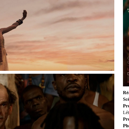
Réa
Sc
Pr
Lé
Pr
Ph