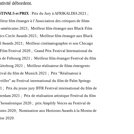
ativité débordent.
TIVALS et PRIX
: Prix du Jury à AFRIKALDIA 2021 ;
lleur film étranger à l’Association des critiques de films
o-américains 2021; Meilleur film étranger aux Black Film
tics Circle Awards 2021; Meilleur film étranger aux Black
l Awards 2021; Meilleur cinématographie et son Chicago
. Film Festival 2020 ; Grand Prix Festival International du
m de Fribourg 2021 ; Meilleur film étranger Festival du film
Göteborg 2021 ; Meilleur réalisateur de films émergents
tival du film de Munich 2021 ; Prix ​​“Réalisateur à
veiller” au Festival international du film de Palm Springs
1 ; Prix ​​du jeune jury IFFR Festival international du film de
erdam 2021 ; Prix ​​​​de réalisation artistique Festival du film
Thessalonique 2020 ; prix Amplify Voices au Festival de
onto 2020; Nomination aux Horizons Awards à la Mostra de
ise 2020.