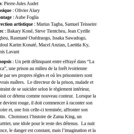
n
: Pierre-Jules Audet
sique
: Olivier Alary
ntage
: Aube Foglia
ection artistique
: Marius Tagba, Samuel Teisseire
ec
: Bakary Koné, Steve Tientcheu, Jean Cyrille
gbeu, Rasmané Ouédraogo, Issaka Sawadogo,
oul Karim Konaté, Macel Anzian, Laetitia Ky,
nis Lavant
nopsis
: Un petit délinquant entre effrayé dans “La
a”, une prison au milieu de la forêt ivoirienne
ie par ses propres règles et où les prisonniers sont
 vrais maîtres. Le directeur de la prison, malade et
traint de se suicider selon le règlement intérieur,
isit ce détenu comme nouveau conteur. Lorsque la
e devient rouge, il doit commencer à raconter son
toire et, une fois celle-ci terminée, affronter son
tin. Choisissez l’histoire de Zama King, un
rtrier, une idole pour le reste des détenus. La nuit
nce, le danger est constant, mais l’imagination et la