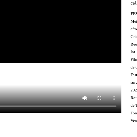
cré
FES
Mei
afr
Cri
Ree
Int
Fil
de 
Fes
sur
202
Rott
de 
Tor
Ven