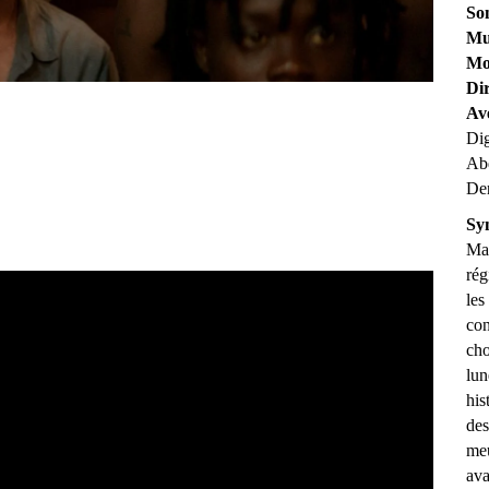
So
Mu
Mo
Dir
Av
Di
Abd
De
Sy
Mac
rég
les
con
cho
lun
his
des
meu
ava