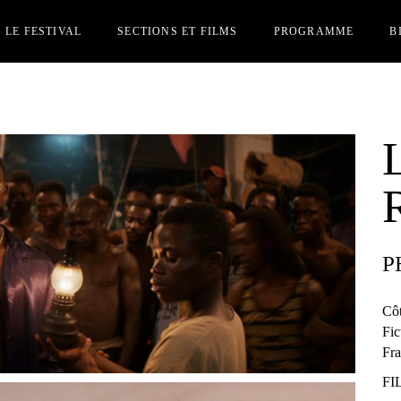
LE FESTIVAL
SECTIONS ET FILMS
PROGRAMME
B
JURY
SECTION OFFICIELLES
C
INSCRIPTION FILMS
SECTION PARALLÈLE
I
PERSONNES INVITÉES
ACCRÉDITATIONS
PRIX
REJOIGNEZ-NOUS
P
AUTRES ÉDITIONS
Côt
Fic
Fra
FI