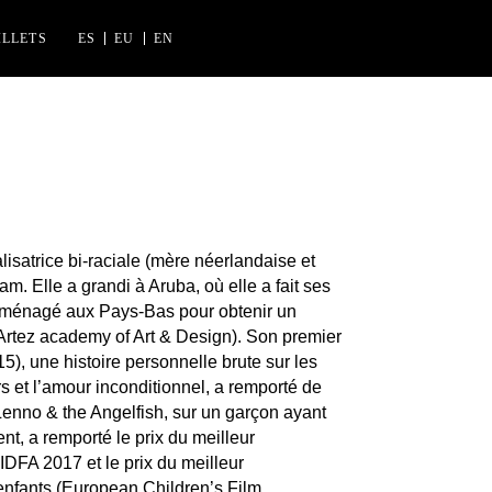
ILLETS
ES
EU
EN
INES FLORIDA
AK IZASKUN ARRUE KULTURGUNEA
isatrice bi-raciale (mère néerlandaise et
am. Elle a grandi à Aruba, où elle a fait ses
éménagé aux Pays-Bas pour obtenir un
Artez academy of Art & Design). Son premier
5), une histoire personnelle brute sur les
s et l’amour inconditionnel, a remporté de
 Lenno & the Angelfish, sur un garçon ayant
, a remporté le prix du meilleur
IDFA 2017 et le prix du meilleur
nfants (European Children’s Film