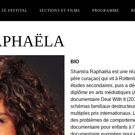
LE FESTIVAL
SECTIONS ET FILMS
PROGRAMME
B
APHAËLA
JURY
SECTION OFFICIELLES
C
INSCRIPTION FILMS
SECTION PARALLÈLE
I
PERSONNES INVITÉES
BIO
ACCRÉDITATIONS
Shamira Raphaëla est une réal
PRIX
père curaçao) qui vit à Rotterd
REJOIGNEZ-NOUS
études secondaires, puis a d
AUTRES ÉDITIONS
diplôme en arts médiatiques (
documentaire Deal With It (201
schémas familiaux destructeur
multiples prix internationaux.
des problèmes de comportement
documentaire pour enfants à l’
documentaire européen pour e