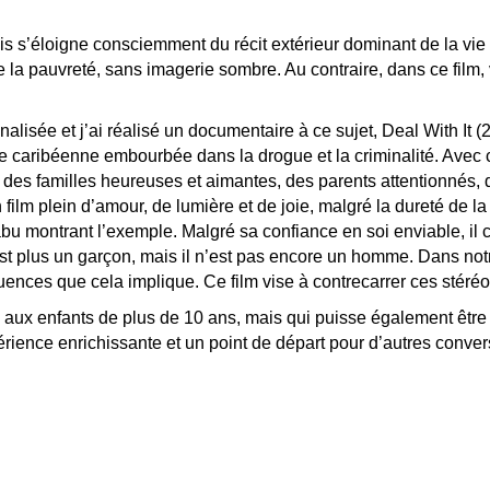
ais s’éloigne consciemment du récit extérieur dominant de la vie
e la pauvreté, sans imagerie sombre. Au contraire, dans ce film
isée et j’ai réalisé un documentaire à ce sujet, Deal With It (2
e caribéenne embourbée dans la drogue et la criminalité. Avec c
des familles heureuses et aimantes, des parents attentionnés, d
 film plein d’amour, de lumière et de joie, malgré la dureté de la 
abu montrant l’exemple. Malgré sa confiance en soi enviable, il c
n’est plus un garçon, mais il n’est pas encore un homme. Dans not
ences que cela implique. Ce film vise à contrecarrer ces stéréo
né aux enfants de plus de 10 ans, mais qui puisse également être
rience enrichissante et un point de départ pour d’autres conver