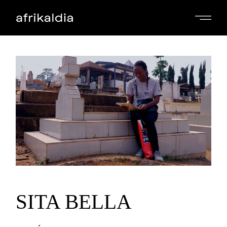
Skip
to
the
content
SITA BELLA