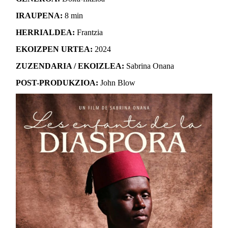
IRAUPENA:
8 min
HERRIALDEA:
Frantzia
EKOIZPEN URTEA:
2024
ZUZENDARIA / EKOIZLEA:
Sabrina Onana
POST-PRODUKZIOA:
John Blow