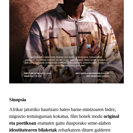
Sinopsia
Afrikar jatorriko haurtzaro baten barne-mintzoaren bidez,
migrazio testuinguruan kokatua, film honek modu
original
eta poetikoan
eramaten gaitu diasporako seme-alaben
identitatearen bilaketak
zeharkatzen dituen galderen