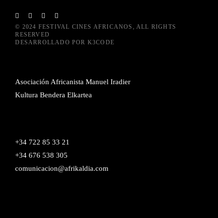
© 2024
FESTIVAL CINES AFRICANOS
, ALL RIGHTS
RESERVED
DESARROLLADO POR
K3CODE
Asociación Africanista Manuel Iradier
Kultura Bendera Elkartea
+34 722 85 33 21
+34 676 538 305
comunicacion@afrikaldia.com