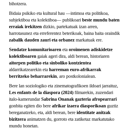
bihotzera.
Bidaia psikiko eta kultural hau —intimoa eta politikoa,
subjektiboa eta kolektiboa— publikoari
beste mundu baten
erraiak irekitzen
dizkio, partekatuak izan arren,
harrotasunez eta erreferentez beterikoak, baina baita oraindik
zabalik dauden zauri eta orbanez
markatuak ere.
Sendatze komunitarioaren
eta
oroimenen adiskidetze
kolektiboaren
gaiak ageri dira, aldi berean, historiaren
aitorpen politiko eta sinboliko kontzientea
aldarrikatzearekin eta
harreman euro-afrikarrak
berritzeko beharrarekin
, aro postkolonialean.
Bere lan soziologiko eta zinematografikoen ildoari jarraituz,
Les enfants de la diaspora (2024)
filmarekin, zuzendari
italo-kamerundar
Sabrina Onanak
gazteria afropearrari
gonbita egiten dio bere
afrikar izaera diasporikoan
guztiz
bereganatzeko, eta, aldi berean, bere
identitate anitzak
bizitzera
animatzen du, gorroto eta zatiketaz markatutako
mundu honetan.