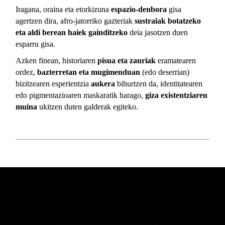
Iragana, oraina eta etorkizuna
espazio-denbora
gisa
agertzen dira, afro-jatorriko gazteriak
sustraiak botatzeko
eta aldi berean haiek gainditzeko
deia jasotzen duen
esparru gisa.
Azken finean, historiaren
pisua eta zauriak
eramatearen
ordez,
bazterretan eta mugimenduan
(edo deserrian)
bizitzearen esperientzia
aukera
bihurtzen da, identitatearen
edo pigmentazioaren maskaratik harago,
giza existentziaren
muina
ukitzen duten galderak egiteko.