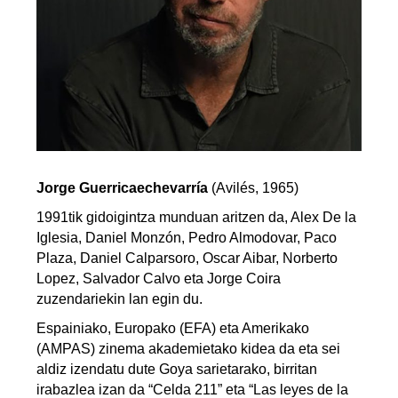
Jorge Guerricaechevarría
(Avilés, 1965)
1991tik gidoigintza munduan aritzen da, Alex De la
Iglesia, Daniel Monzón, Pedro Almodovar, Paco
Plaza, Daniel Calparsoro, Oscar Aibar, Norberto
Lopez, Salvador Calvo eta Jorge Coira
zuzendariekin lan egin du.
Espainiako, Europako (EFA) eta Amerikako
(AMPAS) zinema akademietako kidea da eta sei
aldiz izendatu dute Goya sarietarako, birritan
irabazlea izan da “Celda 211” eta “Las leyes de la