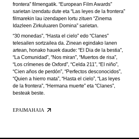
frontera” filmengatik. “European Film Awards”
sarietan izendatu dute eta “Las leyes de la frontera”
filmarekin lau izendapen lortu zituen “Zinema
Idazleen Zirkuluaren Domina” sarietan.
“30 monedas”, “Hasta el cielo” edo “Clanes”
telesailen sortzailea da. Zinean egindako lanen
artean, honako hauek daude: “El Dia de la bestia”,
“La Comunidad”, “Nos miran”, “Muertos de risa”,
“Los crímenes de Oxford”, “Celda 211”, “El niño”,
“Cien años de perdón”, “Perfectos desconocidos”,
“Quien a hierro mata”, “Hasta el cielo”, “Las leyes
de la frontera”, “Hermana muerte” eta “Clanes”,
besteak beste.
EPAIMAHAIA