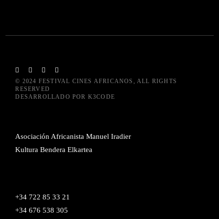
© 2024
FESTIVAL CINES AFRICANOS
, ALL RIGHTS
RESERVED
DESARROLLADO POR
K3CODE
Asociación Africanista Manuel Iradier
Kultura Bendera Elkartea
+34 722 85 33 21
+34 676 538 305