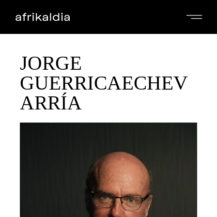
JORGE
GUERRICAECHEV
ARRÍA